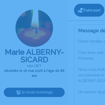
Faire-part
Message de 
Chère famille, 
Marie ALBERNY-
C’est avec une
SICARD
Pézenas.
née CIET
Nous vous invit
décédée le 16 mai 2026 à l'âge de 88
vos pensées à t
ans
ALBERNY-SIC
Un service de 
Je rends hommage