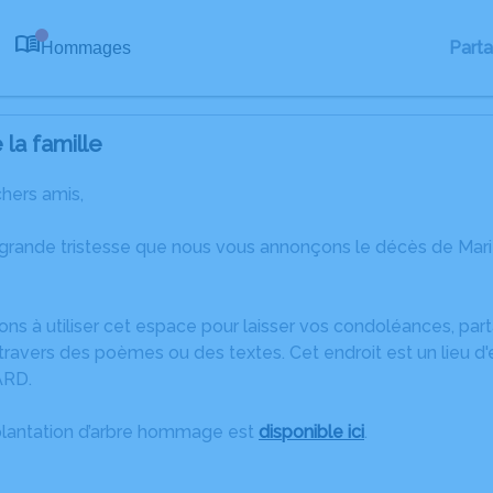
Part
Hommages
0
la famille
chers amis,
 grande tristesse que nous vous annonçons le décès de Ma
ons à utiliser cet espace pour laisser vos condoléances, pa
ravers des poèmes ou des textes. Cet endroit est un lieu d
ARD.
plantation d’arbre hommage est
disponible ici
.