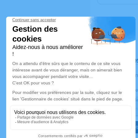
Déroulé de
Les inform
Activez une ale
Recevoir une ale
Je veux êtr