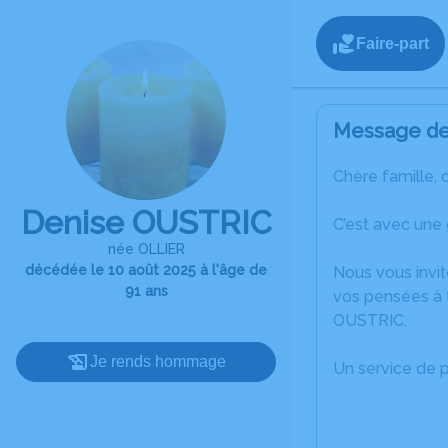
Faire-part
Message de 
Chère famille, 
Denise OUSTRIC
C’est avec une
née OLLIER
décédée le 10 août 2025 à l'âge de
Nous vous invit
91 ans
vos pensées à 
OUSTRIC.
Je rends hommage
Un service de 