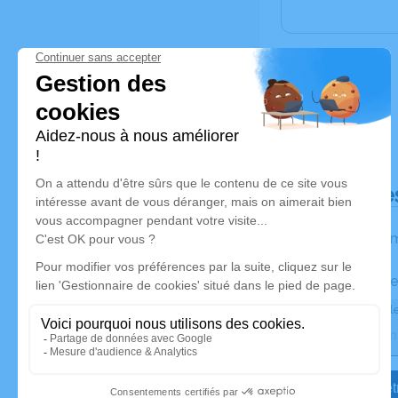
Déroulé de
Les inform
Activez une ale
Recevoir une ale
Je veux êtr